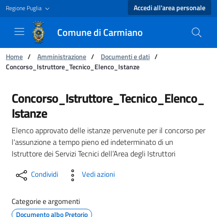
Accedi all'area personale
Regione Puglia
Comune di Carmiano
Ti trovi in:
Home
/
Amministrazione
/
Documenti e dati
/
Concorso_Istruttore_Tecnico_Elenco_Istanze
Concorso_Istruttore_Tecnico_Elenco_Istanze
Concorso_Istruttore_Tecnico_Elenco_
Istanze
Elenco approvato delle istanze pervenute per il concorso per
l'assunzione a tempo pieno ed indeterminato di un
Istruttore dei Servizi Tecnici dell’Area degli Istruttori
Condividi
Vedi azioni
Categorie e argomenti
Documento albo Pretorio