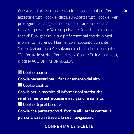
SEGUICI SU
Youtube
Questo sito utilizza cookie tecnici e cookie analitici. Per
accettare tutti i cookie, clicca su 'Accetta tutti i cookie'. Per
proseguire la navigazione senza abilitare i cookie analitici
Link utili
clicca sul pulsante 'X' o sul pulsante 'Accetta solo i cookie
tecnici'. Puoi gestire le tue preferenze sui cookie in ogni
Informativa privacy
momento riaprendo il banner con l'apposito pulsante
'Impostazioni cookie' e salvandole cliccando sul pulsante
Dichiarazione di accessibilità
'Conferma le scelte'. Per vedere la Cookie Policy completa,
clicca
MAGGIORI INFORMAZIONI
Note legali
Cookie tecnici
Domande frequenti
Cookie necessari per il funzionamento del sito.
Cookie analitici
Richiesta di assistenza
Cookie per la raccolta di informazioni statistiche
Segnalazione disservizio
relativamente agli accessi e navigazione sul sito.
Cookie di profilazione
Prenotazione appuntamento
Cookie che permettono di fornire all'utente contenuti
personalizzati in base alla sua navigazione.
Mappa del sito
CONFERMA LE SCELTE