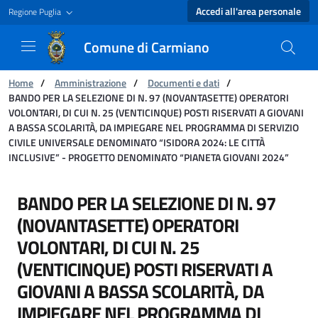
Accedi all'area personale
Regione Puglia
Comune di Carmiano
Ti trovi in:
Home
/
Amministrazione
/
Documenti e dati
/
BANDO PER LA SELEZIONE DI N. 97 (NOVANTASETTE) OPERATORI
VOLONTARI, DI CUI N. 25 (VENTICINQUE) POSTI RISERVATI A GIOVANI
A BASSA SCOLARITÀ, DA IMPIEGARE NEL PROGRAMMA DI SERVIZIO
CIVILE UNIVERSALE DENOMINATO “ISIDORA 2024: LE CITTÀ
INCLUSIVE” - PROGETTO DENOMINATO “PIANETA GIOVANI 2024”
BANDO PER LA SELEZIONE DI N. 97 (NOVANTA
BANDO PER LA SELEZIONE DI N. 97
(NOVANTASETTE) OPERATORI
VOLONTARI, DI CUI N. 25
(VENTICINQUE) POSTI RISERVATI A
GIOVANI A BASSA SCOLARITÀ, DA
IMPIEGARE NEL PROGRAMMA DI