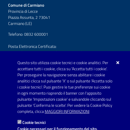
Comune di Carmiano
Provincia di Lecce
Piazza Assunta, 2 73041
Carmiano (LE)
Telefono: 0832 600001
Posta Elettronica Certificata:
protocollo.comunecarmiano@pec.rupar.puglia.it
Questo sito utilizza cookie tecnici e cookie analitici. Per
URP - Ufficio Relazioni con il Pubblico
accettare tutti i cookie, clicca su 'Accetta tutti i cookie'.
Per proseguire la navigazione senza abilitare i cookie
SEGUICI SU
analitici clicca sul pulsante 'X' o sul pulsante 'Accetta solo
Youtube
i cookie tecnici'. Puoi gestire le tue preferenze sui cookie
in ogni momento riaprendo il banner con l'apposito
pulsante 'Impostazioni cookie' e salvandole cliccando sul
pulsante 'Conferma le scelte'. Per vedere la Cookie Policy
Link utili
completa, clicca
MAGGIORI INFORMAZIONI
Informativa privacy
Cookie tecnici
Dichiarazione di accessibilità
Cookie necessari per il funzionamento del sito.