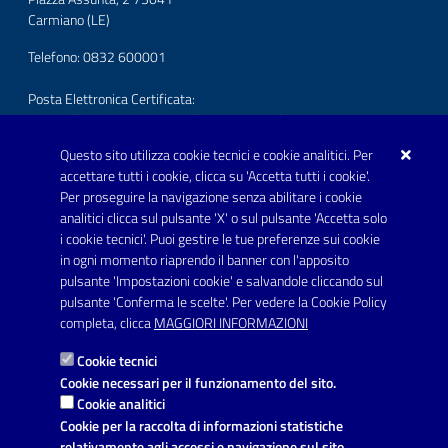
Carmiano (LE)
Telefono: 0832 600001
Posta Elettronica Certificata:
protocollo.comunecarmiano@pec.rupar.puglia.it
Questo sito utilizza cookie tecnici e cookie analitici. Per
URP - Ufficio Relazioni con il Pubblico
accettare tutti i cookie, clicca su 'Accetta tutti i cookie'.
Per proseguire la navigazione senza abilitare i cookie
SEGUICI SU
analitici clicca sul pulsante 'X' o sul pulsante 'Accetta solo
Youtube
i cookie tecnici'. Puoi gestire le tue preferenze sui cookie
in ogni momento riaprendo il banner con l'apposito
pulsante 'Impostazioni cookie' e salvandole cliccando sul
pulsante 'Conferma le scelte'. Per vedere la Cookie Policy
Link utili
completa, clicca
MAGGIORI INFORMAZIONI
Informativa privacy
Cookie tecnici
Dichiarazione di accessibilità
Cookie necessari per il funzionamento del sito.
Cookie analitici
Note legali
Cookie per la raccolta di informazioni statistiche
relativamente agli accessi e navigazione sul sito.