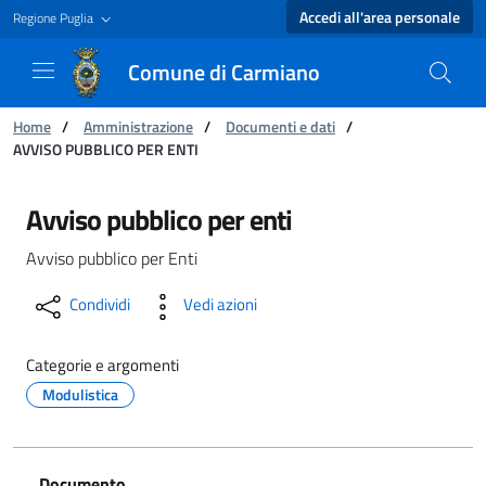
Accedi all'area personale
Regione Puglia
Comune di Carmiano
Ti trovi in:
Home
/
Amministrazione
/
Documenti e dati
/
AVVISO PUBBLICO PER ENTI
AVVISO PUBBLICO PER ENTI - Comune di Carm
Avviso pubblico per enti
Avviso pubblico per Enti
Condividi
Vedi azioni
Categorie e argomenti
Modulistica
Documento