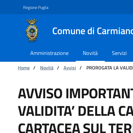
Navigazione
Salta al contenuto
Regione Puglia
Comune di Carmian
Amministrazione
Novità
Servizi
Ti trovi in:
Home
/
Novità
/
Avvisi
/
PROROGATA LA VALIDI
PROROGATA LA VALIDITA’
AVVISO IMPORTANT
VALIDITA’ DELLA CA
CARTACEA SUL TER