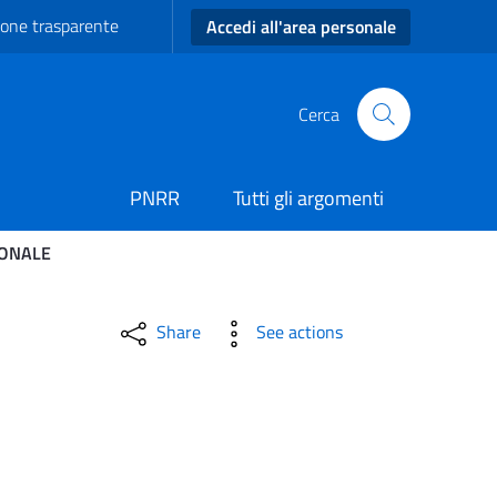
one trasparente
Accedi all'area personale
Cerca
PNRR
Tutti gli argomenti
IONALE
A’ CARTACEA SUL TERRIT
Share
See actions