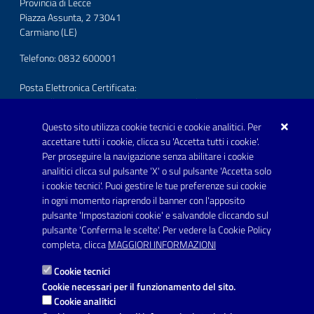
Provincia di Lecce
Piazza Assunta, 2 73041
Carmiano (LE)
Telefono: 0832 600001
Posta Elettronica Certificata:
protocollo.comunecarmiano@pec.rupar.puglia.it
Questo sito utilizza cookie tecnici e cookie analitici. Per
URP - Ufficio Relazioni con il Pubblico
accettare tutti i cookie, clicca su 'Accetta tutti i cookie'.
Per proseguire la navigazione senza abilitare i cookie
SEGUICI SU
analitici clicca sul pulsante 'X' o sul pulsante 'Accetta solo
Youtube
i cookie tecnici'. Puoi gestire le tue preferenze sui cookie
in ogni momento riaprendo il banner con l'apposito
pulsante 'Impostazioni cookie' e salvandole cliccando sul
pulsante 'Conferma le scelte'. Per vedere la Cookie Policy
Link utili
completa, clicca
MAGGIORI INFORMAZIONI
Informativa privacy
Cookie tecnici
Dichiarazione di accessibilità
Cookie necessari per il funzionamento del sito.
Cookie analitici
Note legali