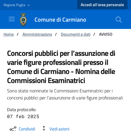
Accedi all'area personale
Regione Puglia
Comune di Carmiano
Ti trovi in:
Home
/
Amministrazione
/
Documenti e dati
/
AVVISO
AVVISO - Comune di Carmiano
Concorsi pubblici per l’assunzione di
varie figure professionali presso il
Comune di Carmiano - Nomina delle
Commissioni Esaminatrici
Sono state nominate le Commissioni Esaminatrici per i
concorsi pubblici per l’assunzione di varie figure professionali
Data protocollo:
07 feb 2025
Condividi
Vedi azioni