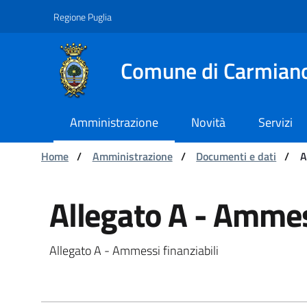
Navigazione
Salta al contenuto
Regione Puglia
Comune di Carmian
Amministrazione
Novità
Servizi
Ti trovi in:
Home
/
Amministrazione
/
Documenti e dati
/
A
Allegato A - Ammessi 
Allegato A - Ammess
Allegato A - Ammessi finanziabili