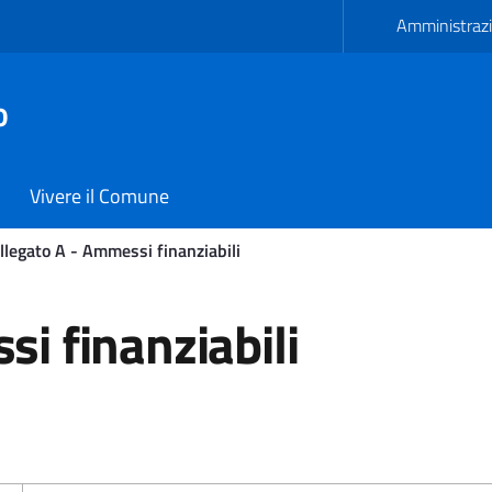
Amministrazi
o
Vivere il Comune
llegato A - Ammessi finanziabili
finanziabili - Comune di C
i finanziabili