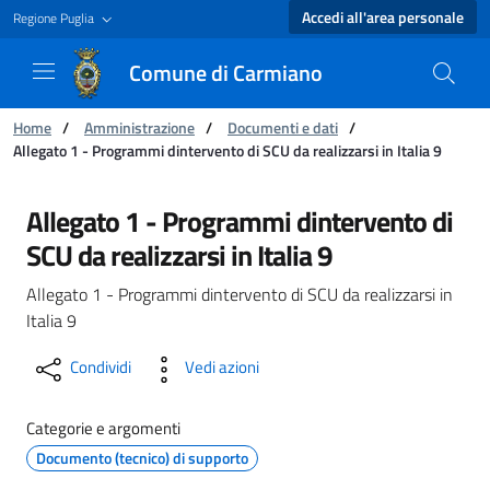
Accedi all'area personale
Regione Puglia
Comune di Carmiano
Ti trovi in:
Home
/
Amministrazione
/
Documenti e dati
/
Allegato 1 - Programmi dintervento di SCU da realizzarsi in Italia 9
Allegato 1 - Programmi dintervento di SCU da r
Allegato 1 - Programmi dintervento di
SCU da realizzarsi in Italia 9
Allegato 1 - Programmi dintervento di SCU da realizzarsi in
Italia 9
Condividi
Vedi azioni
Categorie e argomenti
Documento (tecnico) di supporto