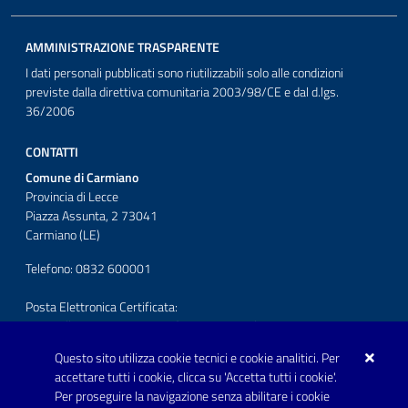
AMMINISTRAZIONE TRASPARENTE
I dati personali pubblicati sono riutilizzabili solo alle condizioni
previste dalla direttiva comunitaria 2003/98/CE e dal d.lgs.
36/2006
CONTATTI
Comune di Carmiano
Provincia di Lecce
Piazza Assunta, 2 73041
Carmiano (LE)
Telefono: 0832 600001
Posta Elettronica Certificata:
protocollo.comunecarmiano@pec.rupar.puglia.it
Questo sito utilizza cookie tecnici e cookie analitici. Per
URP - Ufficio Relazioni con il Pubblico
accettare tutti i cookie, clicca su 'Accetta tutti i cookie'.
Per proseguire la navigazione senza abilitare i cookie
SEGUICI SU