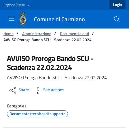
Login
Regione Puglia
Comune di Carmiano
You are:
Home
/
Amministrazione
/
Documenti e dati
/
AVVISO Proroga Bando SCU - Scadenza 22.02.2024
AVVISO Proroga Bando SCU - Scadenza 22.02.
AVVISO Proroga Bando SCU -
Scadenza 22.02.2024
AVVISO Proroga Bando SCU - Scadenza 22.02.2024
Share
See actions
Categories
Documento (tecnico) di supporto