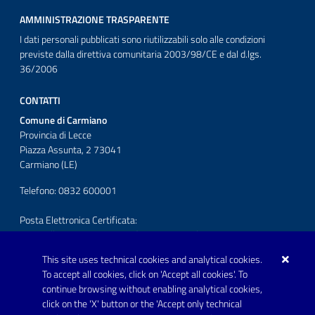
AMMINISTRAZIONE TRASPARENTE
I dati personali pubblicati sono riutilizzabili solo alle condizioni
previste dalla direttiva comunitaria 2003/98/CE e dal d.lgs.
36/2006
CONTATTI
Comune di Carmiano
Provincia di Lecce
Piazza Assunta, 2 73041
Carmiano (LE)
Telefono: 0832 600001
Posta Elettronica Certificata:
protocollo.comunecarmiano@pec.rupar.puglia.it
This site uses technical cookies and analytical cookies.
URP - Ufficio Relazioni con il Pubblico
To accept all cookies, click on 'Accept all cookies'. To
continue browsing without enabling analytical cookies,
FOLLOW US ON
click on the 'X' button or the 'Accept only technical